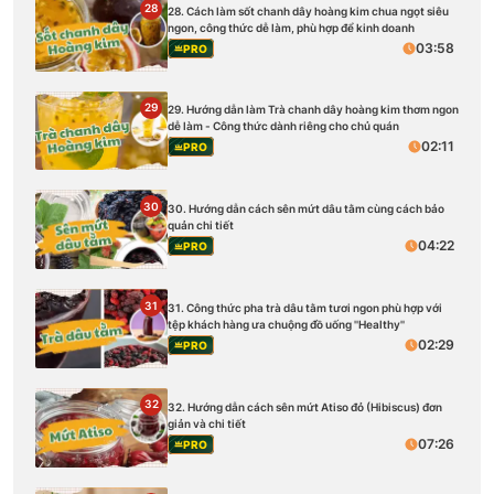
28
28. Cách làm sốt chanh dây hoàng kim chua ngọt siêu
ngon, công thức dễ làm, phù hợp để kinh doanh
03:58
PRO
29
29. Hướng dẫn làm Trà chanh dây hoàng kim thơm ngon
dễ làm - Công thức dành riêng cho chủ quán
02:11
PRO
30
30. Hướng dẫn cách sên mứt dâu tằm cùng cách bảo
quản chi tiết
04:22
PRO
31
31. Công thức pha trà dâu tằm tươi ngon phù hợp với
tệp khách hàng ưa chuộng đồ uống ''Healthy''
02:29
PRO
32
32. Hướng dẫn cách sên mứt Atiso đỏ (Hibiscus) đơn
giản và chi tiết
07:26
PRO