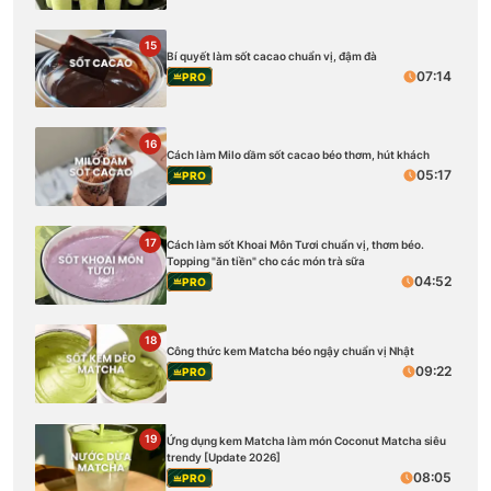
15
Bí quyết làm sốt cacao chuẩn vị, đậm đà
07:14
PRO
16
Cách làm Milo dầm sốt cacao béo thơm, hút khách
05:17
PRO
17
Cách làm sốt Khoai Môn Tươi chuẩn vị, thơm béo.
Topping "ăn tiền" cho các món trà sữa
04:52
PRO
18
Công thức kem Matcha béo ngậy chuẩn vị Nhật
09:22
PRO
19
Ứng dụng kem Matcha làm món Coconut Matcha siêu
trendy [Update 2026]
08:05
PRO