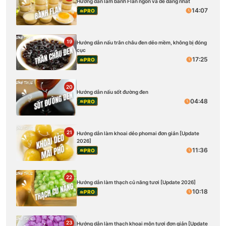
Hướng dẫn làm bánh Flan ngon và dễ dàng nhất
14:07
PRO
19
Hướng dẫn nấu trân châu đen dẻo mềm, không bị đóng
cục
17:25
PRO
20
Hướng dẫn nấu sốt đường đen
04:48
PRO
21
Hướng dẫn làm khoai dẻo phomai đơn giản [Update
2026]
11:36
PRO
22
Hướng dẫn làm thạch củ năng tươi [Update 2026]
10:18
PRO
23
Hướng dẫn làm thạch khoai môn tươi đơn giản [Update