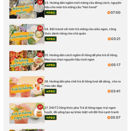
23
23. Hướng dẫn ngâm mứt mãng cầu đúng cách, nguyên
liệu cho món trà mãng cầu "Hot trend"
07:00
PRO
24
24. Bắt trend với món trà mãng cầu siêu ngon, công
thức dành riêng cho chủ quán
03:21
PRO
25
25. Hướng dẫn cách ngâm ổi hồng để pha trà ổi hồng.
Mẹo lựa chọn nguyên liệu tươi ngon
05:17
PRO
26
26. Hướng dẫn pha chế trà ổi hồng tươi dễ dàng , cho ra
màu sắc đẹp
03:41
PRO
27
27. [HOT] Công thức pha Trà ổi hồng ngọc trai ngon
tuyệt, đồ uống tạo sự khác biệt với đối thủ cạnh tranh
05:07
PRO