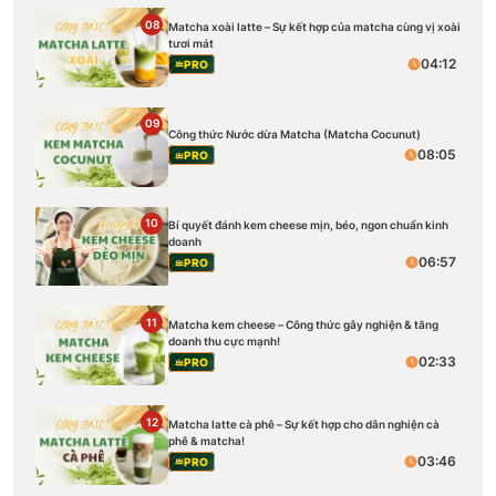
08
Matcha xoài latte – Sự kết hợp của matcha cùng vị xoài
tươi mát
04:12
PRO
09
Công thức Nước dừa Matcha (Matcha Cocunut)
08:05
PRO
10
Bí quyết đánh kem cheese mịn, béo, ngon chuẩn kinh
doanh
06:57
PRO
11
Matcha kem cheese – Công thức gây nghiện & tăng
doanh thu cực mạnh!
02:33
PRO
12
Matcha latte cà phê – Sự kết hợp cho dân nghiện cà
phê & matcha!
03:46
PRO