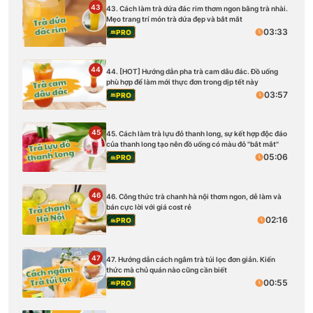
43
43. Cách làm trà dứa đác rim thơm ngon bằng trà nhài.
Mẹo trang trí món trà dứa đẹp và bắt mắt
03:33
PRO
44
44. [HOT] Hướng dẫn pha trà cam dâu đác. Đồ uống
phù hợp để làm mới thực đơn trong dịp tết này
03:57
PRO
45
45. Cách làm trà lựu đỏ thanh long, sự kết hợp độc đáo
của thanh long tạo nên đồ uống có màu đỏ ''bắt mắt''
05:06
PRO
46
46. Công thức trà chanh hà nội thơm ngon, dễ làm và
bán cực lời với giá cost rẻ
02:16
PRO
47
47. Hướng dẫn cách ngâm trà túi lọc đơn giản. Kiến
thức mà chủ quán nào cũng cần biết
00:55
PRO