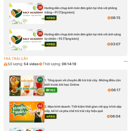
28
Hướng dẫn chụp ảnh món đơn giản tại nhà với phông
trắng – P1 [Tặng kèm]
06:15
PRO
29
Hướng dẫn chụp ảnh món đơn giản tại nhà với ánh sáng
tự nhiên – P2 [Tặng kèm]
03:07
PRO
TRÀ TRÁI CÂY
Số lượng:
54
video
Thời lượng:
06:14:19
01
1. Tổng quan về chuyên đề trà trái cây. Những điều cần
biết trước khi học Online
06:17
FREE
02
2. Mẹo kinh doanh: Tiết kiệm thời gian với quy trình sắp
xếp, bố trí và pha chế trà trái cây hiệu quả
06:04
PRO