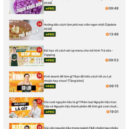
2026]
09:48
PRO
24
Hướng dẫn cách làm phô mai viên ngon nhất [Update
2026]
13:46
PRO
25
Bài học về cách set up menu cho mô hình Trà sữa -
Topping
09:53
PRO
26
Kinh doanh để làm gì? Bạn đã hiểu cách tối ưu Lợi
nhuận hay chưa? [Tặng kèm]
06:15
PRO
27
Giá cost nguyên liệu là gì? Phân loại Nguyên liệu trực
tiếp và Nguyên liệu thành phẩm để tính giá cost chuẩn
[Tặng kèm]
19:01
PRO
28
Giá vốn nguyên liệu trong ngành F&B chiếm bao nhiêu