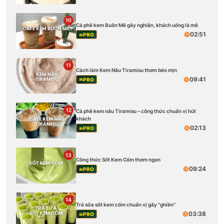
10
Cà phê kem Buôn Mê gây nghiện, khách uống là mê
02:51
PRO
11
Cách làm Kem Nâu Tiramisu thơm béo mịn
09:41
PRO
12
Cà phê kem nâu Tiramisu – công thức chuẩn vị hút
khách
02:13
PRO
13
Công thức Sốt Kem Cốm thơm ngon
09:24
PRO
14
Trà sữa sốt kem cốm chuẩn vị gây "ghiền"
03:38
PRO