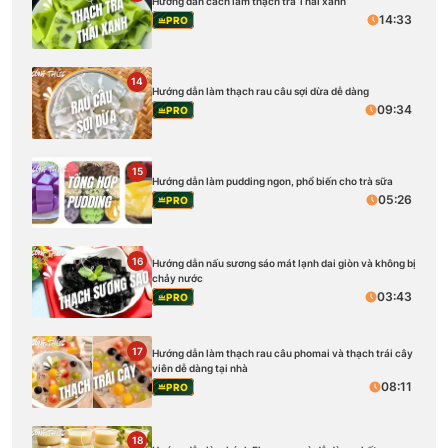
Hướng dẫn cách làm thạch trà Thái xanh
14:33
PRO
14
Hướng dẫn làm thạch rau câu sợi dừa dễ dàng
09:34
PRO
15
Hướng dẫn làm pudding ngon, phổ biến cho trà sữa
05:26
PRO
16
Hướng dẫn nấu sương sáo mát lạnh dai giòn và không bị
chảy nước
03:43
PRO
17
Hướng dẫn làm thạch rau câu phomai và thạch trái cây
viên dễ dàng tại nhà
08:11
PRO
18