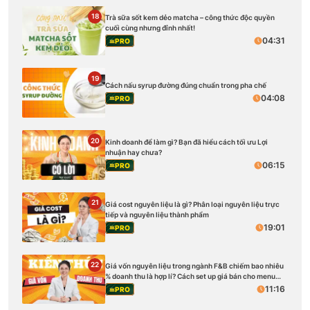
18
Trà sữa sốt kem dẻo matcha – công thức độc quyền
cuối cùng nhưng đỉnh nhất!
04:31
PRO
19
Cách nấu syrup đường đúng chuẩn trong pha chế
04:08
PRO
20
Kinh doanh để làm gì? Bạn đã hiểu cách tối ưu Lợi
nhuận hay chưa?
06:15
PRO
21
Giá cost nguyên liệu là gì? Phân loại nguyên liệu trực
tiếp và nguyên liệu thành phẩm
19:01
PRO
22
Giá vốn nguyên liệu trong ngành F&B chiếm bao nhiêu
% doanh thu là hợp lí? Cách set up giá bán cho menu
quán
11:16
PRO