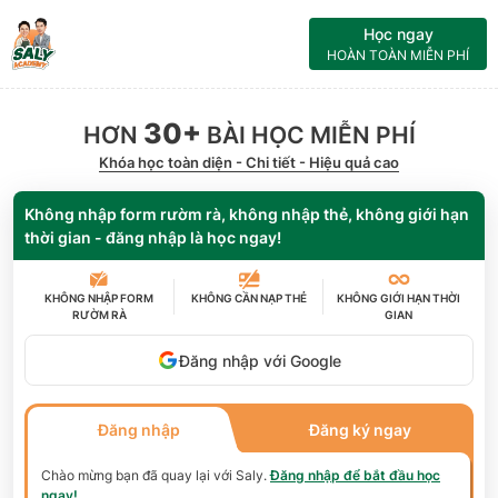
Học ngay
HOÀN TOÀN MIỄN PHÍ
30+
HƠN
BÀI HỌC MIỄN PHÍ
Khóa học toàn diện - Chi tiết - Hiệu quả cao
Không nhập form rườm rà, không nhập thẻ, không giới hạn
thời gian - đăng nhập là học ngay!
KHÔNG NHẬP FORM
KHÔNG CẦN
NẠP THẺ
KHÔNG GIỚI HẠN
THỜI
RƯỜM RÀ
GIAN
Đăng nhập với Google
Đăng nhập
Đăng ký ngay
Chào mừng bạn đã quay lại với
Saly
.
Đăng nhập để bắt đầu học
ngay!