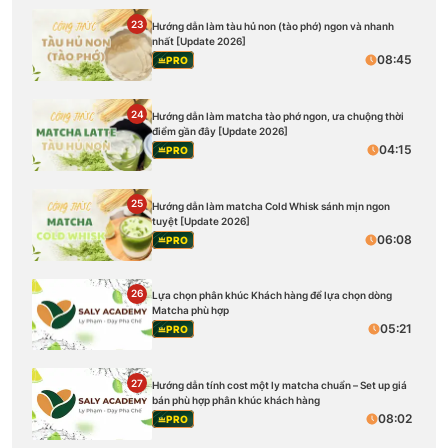
23
Hướng dẫn làm tàu hủ non (tào phớ) ngon và nhanh
nhất [Update 2026]
08:45
PRO
24
Hướng dẫn làm matcha tào phớ ngon, ưa chuộng thời
điểm gần đây [Update 2026]
04:15
PRO
25
Hướng dẫn làm matcha Cold Whisk sánh mịn ngon
tuyệt [Update 2026]
06:08
PRO
26
Lựa chọn phân khúc Khách hàng để lựa chọn dòng
Matcha phù hợp
05:21
PRO
27
Hướng dẫn tính cost một ly matcha chuẩn – Set up giá
bán phù hợp phân khúc khách hàng
08:02
PRO