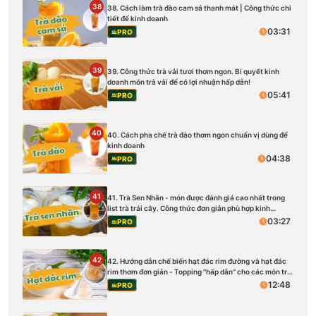
38
38. Cách làm trà đào cam sả thanh mát | Công thức chi
tiết để kinh doanh
03:31
PRO
39
39. Công thức trà vải tươi thơm ngon. Bí quyết kinh
doanh món trà vải để có lợi nhuận hấp dẫn!
05:41
PRO
40
40. Cách pha chế trà đào thơm ngon chuẩn vị dùng để
kinh doanh
04:38
PRO
41
41. Trà Sen Nhãn - món được đánh giá cao nhất trong
list trà trái cây. Công thức đơn giản phù hợp kinh
doanh.
03:27
PRO
42
42. Hướng dẫn chế biến hạt đác rim đường và hạt đác
rim thơm đơn giản - Topping ''hấp dẫn'' cho các món trà
trái cây
12:48
PRO