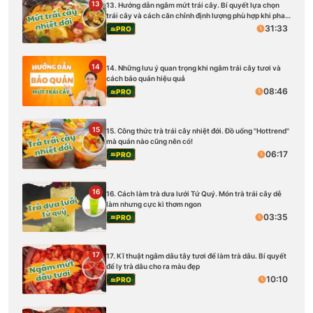
13
13. Hướng dẫn ngâm mứt trái cây. Bí quyết lựa chọn
trái cây và cách căn chỉnh định lượng phù hợp khi pha
chế
31:33
PRO
14
14. Những lưu ý quan trọng khi ngâm trái cây tươi và
cách bảo quản hiệu quả
08:46
PRO
15
15. Công thức trà trái cây nhiệt đới. Đồ uống ''Hottrend''
mà quán nào cũng nên có!
06:17
PRO
16
16. Cách làm trà dưa lưới Tứ Quý. Món trà trái cây dễ
làm nhưng cực kì thơm ngon
03:35
PRO
17
17. Kĩ thuật ngâm dâu tây tươi để làm trà dâu. Bí quyết
để ly trà dâu cho ra màu đẹp
10:10
PRO