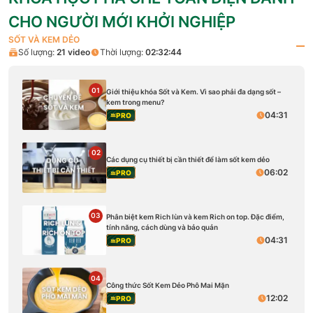
CHO NGƯỜI MỚI KHỞI NGHIỆP
SỐT VÀ KEM DẺO
Số lượng:
21
video
Thời lượng:
02:32:44
01
Giới thiệu khóa Sốt và Kem. Vì sao phải đa dạng sốt –
kem trong menu?
04:31
PRO
02
Các dụng cụ thiết bị cần thiết để làm sốt kem dẻo
06:02
PRO
03
Phân biệt kem Rich lùn và kem Rich on top. Đặc điểm,
tính năng, cách dùng và bảo quản
04:31
PRO
04
Công thức Sốt Kem Dẻo Phô Mai Mặn
12:02
PRO