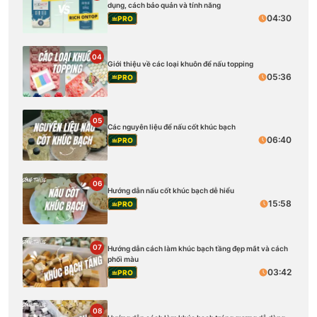
dụng, cách bảo quản và tính năng
04:30
PRO
04
Giới thiệu về các loại khuôn để nấu topping
05:36
PRO
05
Các nguyên liệu để nấu cốt khúc bạch
06:40
PRO
06
Hướng dẫn nấu cốt khúc bạch dễ hiểu
15:58
PRO
07
Hướng dẫn cách làm khúc bạch tầng đẹp mắt và cách
phối màu
03:42
PRO
08