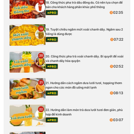
18
18. Công thức pha trà dâu đông du. Có nên lựa chọn để
bán cho khách hàng phân khúc phổ thông
02:35
PRO
19
19. Tuyệt chiêu ngâm mứt xoài chanh dây. Ngâm sau 2
tiếng là dùng được
07:22
PRO
20
20. Công thức pha trà xoài chanh dây. Bí quyết để xoài
và chanh dây hòa quyện
02:52
PRO
21
21. Hướng dẫn cách ngâm dưa lưới tươi, topping thơm
ngon cho các món đồ uống mát lạnh
08:13
PRO
22
22. Hướng dẫn làm món trà dưa lưới tươi đơn giản, phù
hợp để kinh doanh
03:07
PRO