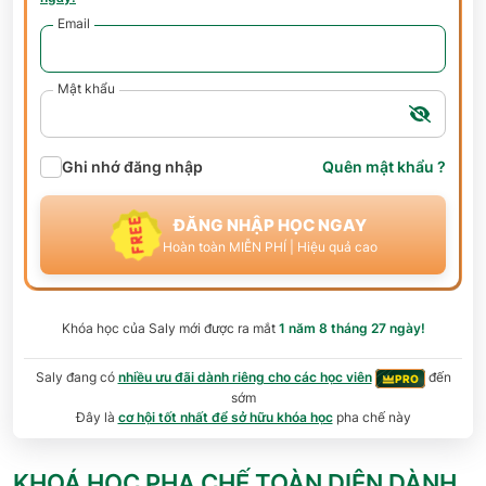
Email
Mật khẩu
Ghi nhớ đăng nhập
Quên mật khẩu ?
ĐĂNG NHẬP HỌC NGAY
Hoàn toàn MIỄN PHÍ | Hiệu quả cao
Khóa học của
Saly
mới được ra mắt
1 năm 8 tháng 27 ngày
!
Saly đang có
nhiều ưu đãi dành riêng cho các học viên
đến
PRO
sớm
Đây là
cơ hội tốt nhất để sở hữu khóa học
pha chế này
KHOÁ HỌC PHA CHẾ TOÀN DIỆN DÀNH