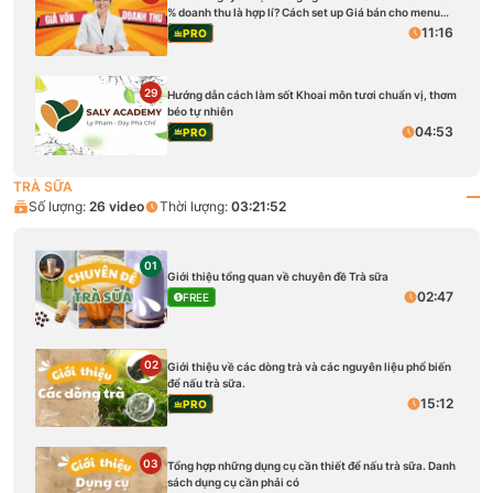
% doanh thu là hợp lí? Cách set up Giá bán cho menu
quán [Tặng kèm]
11:16
PRO
29
Hướng dẫn cách làm sốt Khoai môn tươi chuẩn vị, thơm
béo tự nhiên
04:53
PRO
TRÀ SỮA
Số lượng:
26
video
Thời lượng:
03:21:52
01
Giới thiệu tổng quan về chuyên đề Trà sữa
02:47
FREE
02
Giới thiệu về các dòng trà và các nguyên liệu phổ biến
để nấu trà sữa.
15:12
PRO
03
Tổng hợp những dụng cụ cần thiết để nấu trà sữa. Danh
sách dụng cụ cần phải có