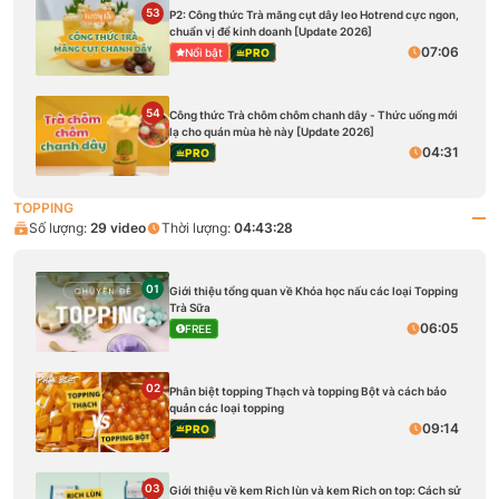
53
P2: Công thức Trà măng cụt dây leo Hotrend cực ngon,
chuẩn vị để kinh doanh [Update 2026]
07:06
Nổi bật
PRO
54
Công thức Trà chôm chôm chanh dây - Thức uống mới
lạ cho quán mùa hè này [Update 2026]
04:31
PRO
TOPPING
Số lượng:
29
video
Thời lượng:
04:43:28
01
Giới thiệu tổng quan về Khóa học nấu các loại Topping
Trà Sữa
06:05
FREE
02
Phân biệt topping Thạch và topping Bột và cách bảo
quản các loại topping
09:14
PRO
03
Giới thiệu về kem Rich lùn và kem Rich on top: Cách sử