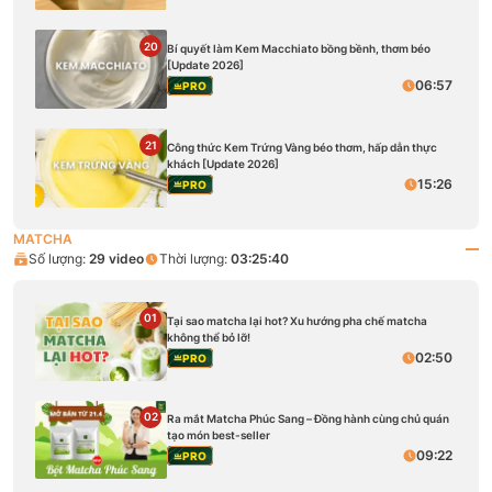
20
Bí quyết làm Kem Macchiato bồng bềnh, thơm béo
[Update 2026]
06:57
PRO
21
Công thức Kem Trứng Vàng béo thơm, hấp dẫn thực
khách [Update 2026]
15:26
PRO
MATCHA
Số lượng:
29
video
Thời lượng:
03:25:40
01
Tại sao matcha lại hot? Xu hướng pha chế matcha
không thể bỏ lỡ!
02:50
PRO
02
Ra mắt Matcha Phúc Sang – Đồng hành cùng chủ quán
tạo món best-seller
09:22
PRO