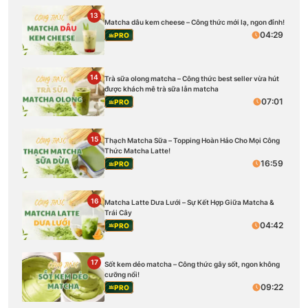
13
Matcha dâu kem cheese – Công thức mới lạ, ngon đỉnh!
04:29
PRO
14
Trà sữa olong matcha – Công thức best seller vừa hút
được khách mê trà sữa lẫn matcha
07:01
PRO
15
Thạch Matcha Sữa – Topping Hoàn Hảo Cho Mọi Công
Thức Matcha Latte!
16:59
PRO
16
Matcha Latte Dưa Lưới – Sự Kết Hợp Giữa Matcha &
Trái Cây
04:42
PRO
17
Sốt kem dẻo matcha – Công thức gây sốt, ngon không
cưỡng nổi!
09:22
PRO