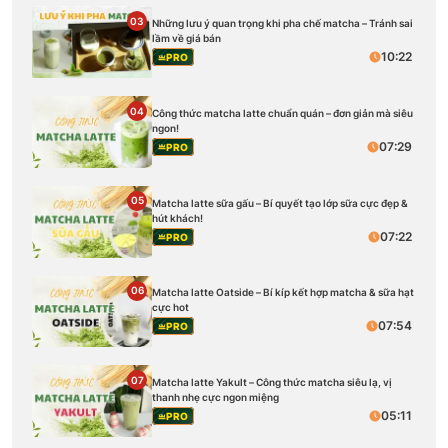
03
Những lưu ý quan trọng khi pha chế matcha – Tránh sai
lầm về giá bán
10:22
PRO
04
Công thức matcha latte chuẩn quán – đơn giản mà siêu
ngon!
07:29
PRO
05
Matcha latte sữa gấu – Bí quyết tạo lớp sữa cực đẹp &
hút khách!
07:22
PRO
06
Matcha latte Oatside – Bí kíp kết hợp matcha & sữa hạt
cực hot
07:54
PRO
07
Matcha latte Yakult – Công thức matcha siêu lạ, vị
thanh nhẹ cực ngon miệng
05:11
PRO