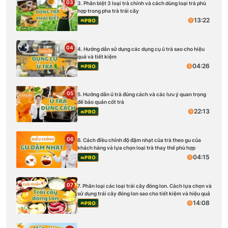
03
3. Phân biệt 3 loại trà chính và cách dùng loại trà phù
hợp trong pha trà trái cây
13:22
PRO
04
4. Hướng dẫn sử dụng các dụng cụ ủ trà sao cho hiệu
quả và tiết kiệm
04:26
PRO
05
5. Hướng dẫn ủ trà đúng cách và các lưu ý quan trọng
để bảo quản cốt trà
22:13
PRO
06
6. Cách điều chỉnh độ đậm nhạt của trà theo gu của
khách hàng và lựa chọn loại trà thay thế phù hợp
04:15
PRO
07
7. Phân loại các loại trái cây đóng lon. Cách lựa chọn và
sử dụng trái cây đóng lon sao cho tiết kiệm và hiệu quả
14:08
PRO