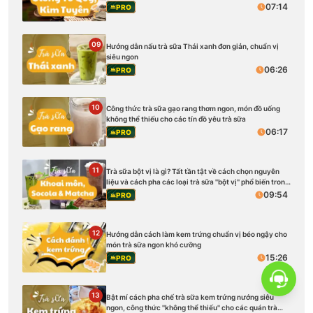
07:14
PRO
09
Hướng dẫn nấu trà sữa Thái xanh đơn giản, chuẩn vị
siêu ngon
06:26
PRO
10
Công thức trà sữa gạo rang thơm ngon, món đồ uống
không thể thiếu cho các tín đồ yêu trà sữa
06:17
PRO
11
Trà sữa bột vị là gì? Tất tần tật về cách chọn nguyên
liệu và cách pha các loại trà sữa ''bột vị'' phổ biến trong
kinh doanh
09:54
PRO
12
Hướng dẫn cách làm kem trứng chuẩn vị béo ngậy cho
món trà sữa ngon khó cưỡng
15:26
PRO
13
Bật mí cách pha chế trà sữa kem trứng nướng siêu
ngon, công thức ''không thể thiếu'' cho các quán trà