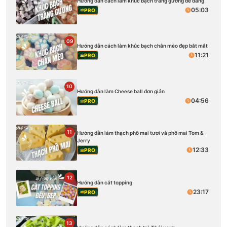
Hướng dẫn cách làm khúc bạch tráng gương dễ dàng
05:03
PRO
09
Hướng dẫn cách làm khúc bạch chân mèo đẹp bắt mắt
11:21
PRO
10
Hướng dẫn làm Cheese ball đơn giản
04:56
PRO
11
Hướng dẫn làm thạch phô mai tươi và phô mai Tom &
Jerry
12:33
PRO
12
Hướng dẫn cắt topping
23:17
PRO
13