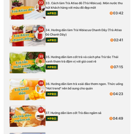
33
33. Cách làm Trà Atiso đỏ (Trà Hibicus). Món nước thu
hút khách hàng với màu đỏ đẹp mắt
03:42
PRO
34
34. Hướng dẫn làm Trà Hibiscus Chanh Dây (Trà Atiso
Đỏ Chanh Dây)
02:41
PRO
35
35. Hướng dẫn làm cốt trà và cách pha Trà tắc Thái
xanh thơm trà đậm vị với giá cost rẻ
07:15
PRO
36
36. Hướng dẫn làm trà xoài đào thơm ngon. Thức uống
''Hot trend" nên bổ sung cho quán
04:23
PRO
37
37. Hướng dẫn làm cốt Trà đào ngâm sả
04:49
PRO