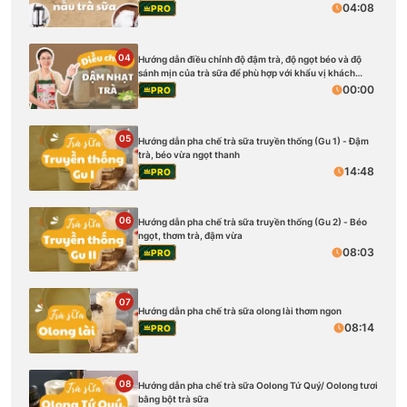
04:08
PRO
04
Hướng dẫn điều chỉnh độ đậm trà, độ ngọt béo và độ
sánh mịn của trà sữa để phù hợp với khẩu vị khách
hàng
00:00
PRO
05
Hướng dẫn pha chế trà sữa truyền thống (Gu 1) - Đậm
trà, béo vừa ngọt thanh
14:48
PRO
06
Hướng dẫn pha chế trà sữa truyền thống (Gu 2) - Béo
ngọt, thơm trà, đậm vừa
08:03
PRO
07
Hướng dẫn pha chế trà sữa olong lài thơm ngon
08:14
PRO
08
Hướng dẫn pha chế trà sữa Oolong Tứ Quý/ Oolong tươi
bằng bột trà sữa