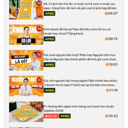
48
48. 2 cách làm trà tắc xí muội và trà cam xí muội cực
ngon. Công thức dễ làm với giá cost rẻ phù hợp để bán
04:37
PRO
49
Kinh doanh để làm gì? Bạn đã hiểu cách tối ưu Lợi
nhuận hay chưa? [Tặng kèm]
06:15
PRO
50
Giá cost nguyên liệu là gì? Phân loại Nguyên liệu trực
tiếp và Nguyên liệu thành phẩm để tính giá cost chuẩn
[Tặng kèm]
19:01
PRO
51
Giá vốn nguyên liệu trong ngành F&B chiếm bao nhiêu
% doanh thu là hợp lí? Cách set up Giá bán cho menu
quán [Tặng kèm]
11:16
PRO
52
P1: Hướng dẫn ngâm mứt măng cụt chanh leo chuẩn
[Update 2026]
10:32
Nổi bật
PRO