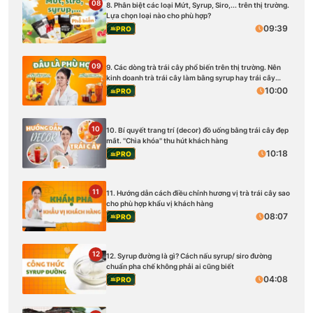
08
8. Phân biệt các loại Mứt, Syrup, Siro,... trên thị trường.
Lựa chọn loại nào cho phù hợp?
09:39
PRO
09
9. Các dòng trà trái cây phổ biến trên thị trường. Nên
kinh doanh trà trái cây làm bằng syrup hay trái cây
tươi?
10:00
PRO
10
10. Bí quyết trang trí (decor) đồ uống bằng trái cây đẹp
mắt. ''Chìa khóa'' thu hút khách hàng
10:18
PRO
11
11. Hướng dẫn cách điều chỉnh hương vị trà trái cây sao
cho phù hợp khẩu vị khách hàng
08:07
PRO
12
12. Syrup đường là gì? Cách nấu syrup/ siro đường
chuẩn pha chế không phải ai cũng biết
04:08
PRO