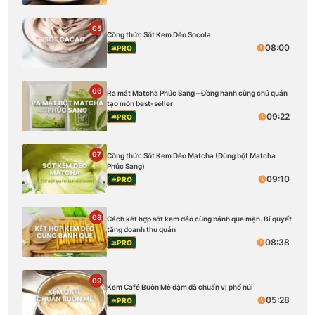
05
Công thức Sốt Kem Dẻo Socola
08:00
PRO
06
Ra mắt Matcha Phúc Sang – Đồng hành cùng chủ quán
tạo món best-seller
09:22
PRO
07
Công thức Sốt Kem Dẻo Matcha (Dùng bột Matcha
Phúc Sang)
09:10
PRO
08
Cách kết hợp sốt kem dẻo cùng bánh que mặn. Bí quyết
tăng doanh thu quán
08:38
PRO
09
Kem Café Buôn Mê đậm đà chuẩn vị phố núi
05:28
PRO